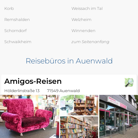
Korb
Weissach im Tal
Remshalden
Welzheim
Schorndorf
Winnenden
Schwaikheim
zum Seitenanfang
Reisebüros in Auenwald
Amigos-Reisen
Hölderlinstraße 13
71549 Auenwald
Reisebüro
Quelle:
OpenStreetMap
Reisebüros in Backnang