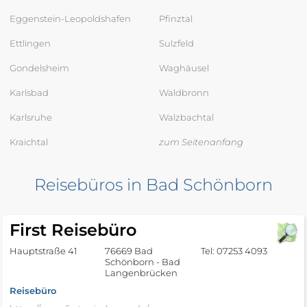
Eggenstein-Leopoldshafen
Pfinztal
Ettlingen
Sulzfeld
Gondelsheim
Waghäusel
Karlsbad
Waldbronn
Karlsruhe
Walzbachtal
Kraichtal
zum Seitenanfang
Reisebüros in Bad Schönborn
First Reisebüro
Hauptstraße 41
76669 Bad
Tel: 07253 4093
Schönborn - Bad
Langenbrücken
Reisebüro